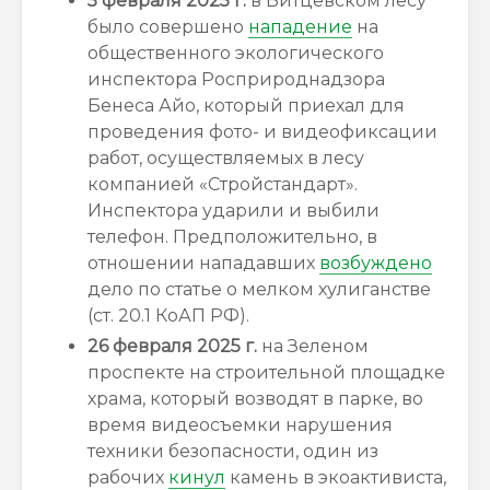
5 февраля 2025 г.
в Битцевском лесу
было совершено
нападение
на
общественного экологического
инспектора Росприроднадзора
Бенеса Айо, который приехал для
проведения фото- и видеофиксации
работ, осуществляемых в лесу
компанией «Стройстандарт».
Инспектора ударили и выбили
телефон. Предположительно, в
отношении нападавших
возбуждено
дело по статье о мелком хулиганстве
(ст. 20.1 КоАП РФ).
26 февраля 2025 г.
на Зеленом
проспекте на строительной площадке
храма, который возводят в парке, во
время видеосъемки нарушения
техники безопасности, один из
рабочих
кинул
камень в экоактивиста,