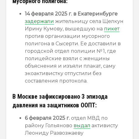
мусорного полигона:
14 февраля 2025 г. в Екатеринбурге
задержали
жительницу села Щелкун
Ирину Кумову, вышедшую на
пикет
против организации мусорного
полигона в Сысерти. Ее доставили в
городской отдел полиции № 1, где
полицейские взяли с женщины
объяснения и изъяли плакат, саму
экоактивистку отпустили без
составления протокола.
В Москве зафиксировано 3 эпизода
давления на защитников ООПТ:
6 февраля 2025 г.
отдел МВД по
району Гольяново
выдал
активисту
Леониду Развозжаеву