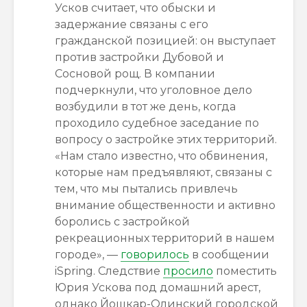
Усков считает, что обыски и
задержание связаны с его
гражданской позицией: он выступает
против застройки Дубовой и
Сосновой рощ. В компании
подчеркнули, что уголовное дело
возбудили в тот же день, когда
проходило судебное заседание по
вопросу о застройке этих территорий.
«Нам стало известно, что обвинения,
которые нам предъявляют, связаны с
тем, что мы пытались привлечь
внимание общественности и активно
боролись с застройкой
рекреационных территорий в нашем
городе», —
говорилось
в сообщении
iSpring. Следствие
просило
поместить
Юрия Ускова под домашний арест,
однако Йошкар-Олинский городской