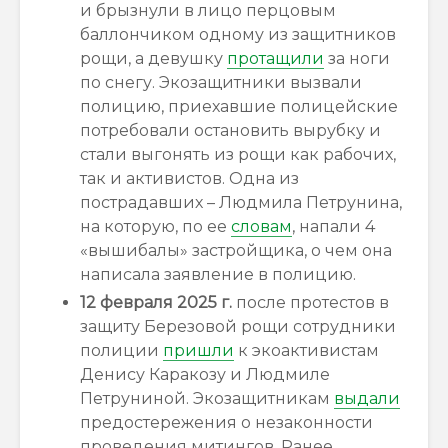
и брызнули в лицо перцовым
баллончиком одному из защитников
рощи, а девушку
протащили
за ноги
по снегу. Экозащитники вызвали
полицию, приехавшие полицейские
потребовали остановить вырубку и
стали выгонять из рощи как рабочих,
так и активистов. Одна из
пострадавших – Людмила Петрунина,
на которую, по ее
словам
, напали 4
«вышибалы» застройщика, о чем она
написала заявление в полицию.
12 февраля 2025 г.
после протестов в
защиту Березовой рощи сотрудники
полиции
пришли
к экоактивистам
Денису Каракозу и Людмиле
Петруниной. Экозащитникам
выдали
предостережения о незаконности
проведения митингов. Ранее