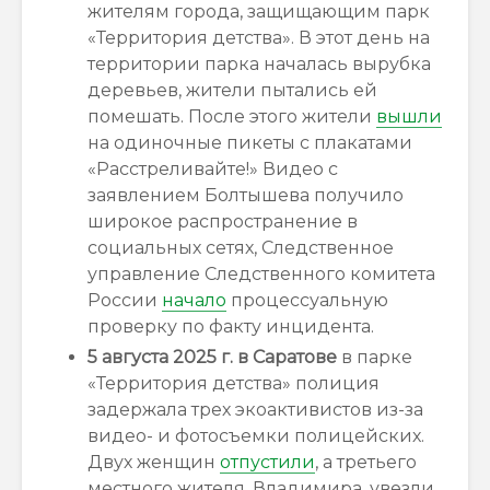
жителям города, защищающим парк
«Территория детства». В этот день на
территории парка началась вырубка
деревьев, жители пытались ей
помешать. После этого жители
вышли
на одиночные пикеты с плакатами
«Расстреливайте!» Видео с
заявлением Болтышева получило
широкое распространение в
социальных сетях, Следственное
управление Следственного комитета
России
начало
процессуальную
проверку по факту инцидента.
5 августа 2025 г.
в Саратове
в парке
«Территория детства» полиция
задержала трех экоактивистов из-за
видео- и фотосъемки полицейских.
Двух женщин
отпустили
, а третьего
местного жителя, Владимира, увезли