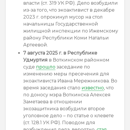
власти (ст. 319 УК РФ). Дело возбудили
из-за того, что экоактивист в декабре
2023 г. опрокинул мусор на стол
начальницы Государственной
жилищной инспекции по Ижемскому
району Республики Коми Натальи
Артеевой.
7 августа 2025 г.
в Республике
Удмуртия
в Воткинском районном
суде
прошло
заседание по
изменению меры пресечения для
экоактивиста Ивана Мережникова. Во
время заседания стало
известно
, что
по доносу мэра Воткинска Алексея
Заметаева в отношении
экозащитника возбудили второе
уголовное дело – по статье о клевете
(ст. 128.1 УК РФ). Поводом для
возбуждения дела, вероятно,
стал