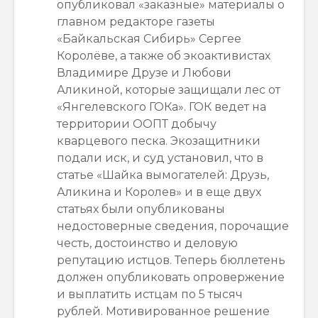
опубликовал «заказные» материалы о
главном редакторе газеты
«Байкальская Сибирь» Сергее
Королёве, а также об экоактивистах
Владимире Друзе и Любови
Аликиной, которые защищали лес от
«Янгелевского ГОКа». ГОК ведет на
территории ООПТ добычу
кварцевого песка. Экозащитники
подали иск, и суд установил, что в
статье «Шайка вымогателей: Друзь,
Аликина и Королев» и в еще двух
статьях были опубликованы
недостоверные сведения, порочащие
честь, достоинство и деловую
репутацию истцов. Теперь бюллетень
должен опубликовать опровержение
и выплатить истцам по 5 тысяч
рублей. Мотивированное решение