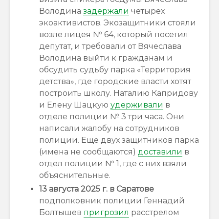
Володина
задержали
четырех
экоактивистов. Экозащитники стояли
возле лицея № 64, который посетил
депутат, и требовали от Вячеслава
Володина выйти к гражданам и
обсудить судьбу парка «Территория
детства», где городские власти хотят
построить школу. Наталию Капридову
и Елену Шацкую
удерживали
в
отделе полиции № 3 три часа. Они
написали жалобу на сотрудников
полиции.
Еще двух защитников парка
(имена не сообщаются)
доставили
в
отдел полиции № 1, где с них взяли
объяснительные.
13
августа 2025 г. в Саратове
подполковник полиции Геннадий
Болтышев
пригрозил
расстрелом