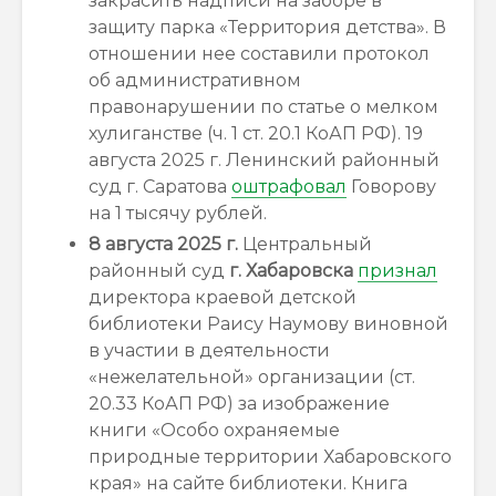
закрасить надписи на заборе в
защиту парка «Территория детства». В
отношении нее составили протокол
об административном
правонарушении по статье о мелком
хулиганстве (ч. 1 ст. 20.1 КоАП РФ). 19
августа 2025 г. Ленинский районный
суд г. Саратова
оштрафовал
Говорову
на 1 тысячу рублей.
8 августа 2025 г.
Центральный
районный суд
г.
Хабаровска
признал
директора краевой детской
библиотеки Раису Наумову виновной
в участии в деятельности
«нежелательной» организации (ст.
20.33 КоАП РФ) за изображение
книги «Особо охраняемые
природные территории Хабаровского
края» на сайте библиотеки. Книга